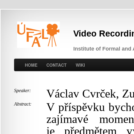
Video Recordi
Institute of Formal and
HOME
CONTACT
WIKI
Václav Cvrček, Z
Speaker:
V příspěvku bych
Abstract:
zajímavé moment
je předmětem 